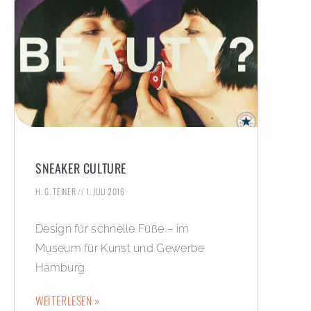
SNEAKER CULTURE
H. G. TEINER
1. JULI 2016
Design für schnelle Füße – im
Museum für Kunst und Gewerbe
Hamburg.
WEITERLESEN »