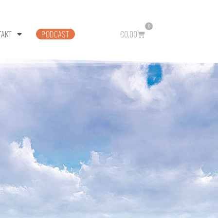
0
TAKT
PODCAST
€
0,00