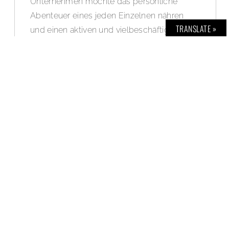
Unternehmen möchte das persönliche
Abenteuer eines jeden Einzelnen nähren
TRANSLATE »
und einen aktiven und vielbeschäftigten
Lebensstil unterstützen. Die CLIF BAR
Energieriegel dienen als Energielieferant für
all diejenigen, die vor, während oder nach
dem Training neue Kraft tanken wollen. Sie
sind aber auch perfekt für alle, die sich
einfach eine Stärkung für unterwegs
wünschen – und das mit natürlichen
Inhaltsstoffen und ganz ohne künstliche
Süßstoffe oder Glucose-Fructose-Sirupe.
WEITERLESEN »