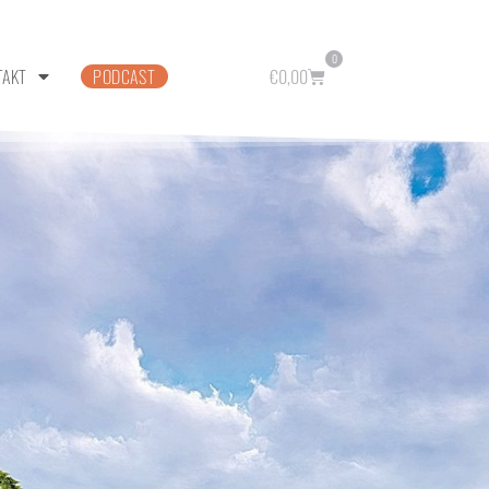
0
TAKT
PODCAST
€
0,00