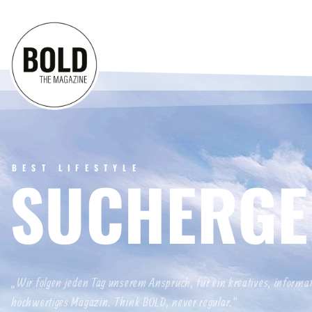
BEST LIFESTYLE
SUCHERGE
„Wir folgen jeden Tag unserem Anspruch, für ein kreatives, informa
hochwertiges Magazin. Think BOLD, never regular.“