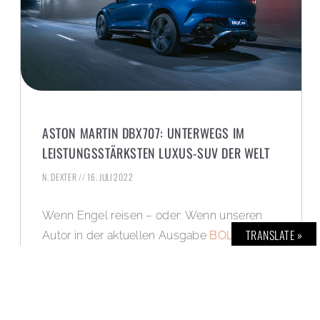
ASTON MARTIN DBX707: UNTERWEGS IM
LEISTUNGSSTÄRKSTEN LUXUS-SUV DER WELT
N. DEXTER
16. JULI 2022
Wenn Engel reisen – oder: Wenn unseren
TRANSLATE »
Autor in der aktuellen Ausgabe
BOLD THE
MAGAZINE No. 59
die Esoterik im
leistungsstärksten Luxus-SUV der Welt
packt (dem Aston Martin DBX707).
Gedächtnisprotokoll einer denkwürdigen