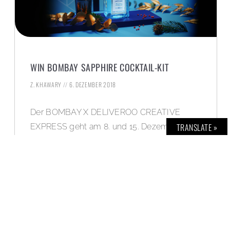
WIN BOMBAY SAPPHIRE COCKTAIL-KIT
Z. KHAWARY
6. DEZEMBER 2018
Der BOMBAY X DELIVEROO CREATIVE
TRANSLATE »
EXPRESS geht am 8. und 15. Dezember in
Berlin auf Touren. Dann können Cocktailfans
eines von 150 limitierten Cocktail-Kits direkt
zu sich nach Hause bestellen und eigens
gemixte Drinks genießen. Bei unserer
Weihnachts-Verlosung könnt Ihr ein
BOMBAY SAPPHIRE Cocktail-Kit gewinnen
und bei der nächsten Party glänzen.