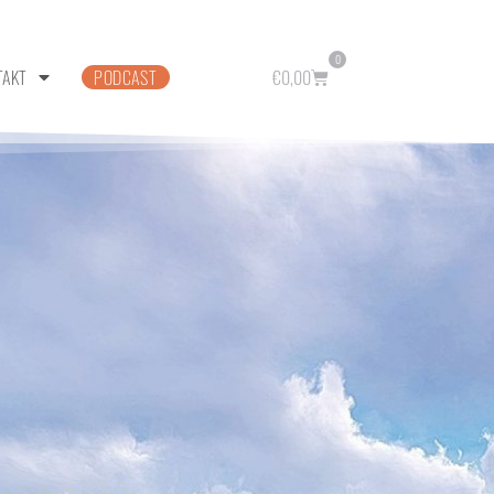
0
TAKT
PODCAST
€
0,00