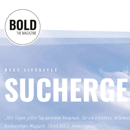
BEST LIFESTYLE
SUCHERGE
„Wir folgen jeden Tag unserem Anspruch, für ein kreatives, informa
hochwertiges Magazin. Think BOLD, never regular.“