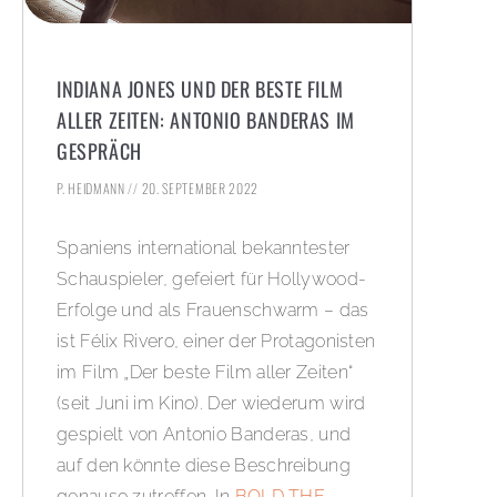
INDIANA JONES UND DER BESTE FILM
ALLER ZEITEN: ANTONIO BANDERAS IM
GESPRÄCH
P. HEIDMANN
20. SEPTEMBER 2022
Spaniens international bekanntester
Schauspieler, gefeiert für Hollywood-
Erfolge und als Frauenschwarm – das
ist Félix Rivero, einer der Protagonisten
im Film „Der beste Film aller Zeiten“
(seit Juni im Kino). Der wiederum wird
gespielt von Antonio Banderas, und
auf den könnte diese Beschreibung
genauso zutreffen. In
BOLD THE