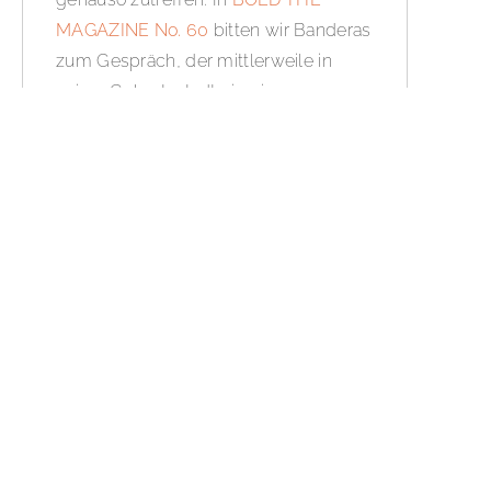
MAGAZINE No. 60
bitten wir Banderas
zum Gespräch, der mittlerweile in
seiner Geburtsstadt ein eigenes
Theater betreibt. Was nicht heißt, dass
er Hollywood abgeschworen hat.
Gerade erst stand er beispielsweise
für den neuen „Indiana Jones“-Film vor
der Kamera, der nächstes Jahr in die
Kinos kommen soll.
WEITERLESEN »