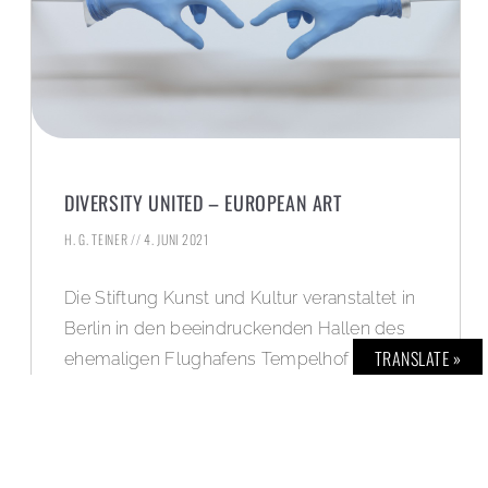
DIVERSITY UNITED – EUROPEAN ART
H. G. TEINER
4. JUNI 2021
Die Stiftung Kunst und Kultur veranstaltet in
Berlin in den beeindruckenden Hallen des
TRANSLATE »
ehemaligen Flughafens Tempelhof eine
überragende Art-Show mit den Werken von
90 renommierten Kunstschaffenden aus 34
Ländern. Absolut sehenswert! Weitere Infos
sowie eine Bildergalerie im BOLD Blog –