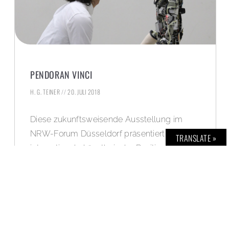
PENDORAN VINCI
H. G. TEINER
20. JULI 2018
Diese zukunftsweisende Ausstellung im
NRW-Forum Düsseldorf präsentiert
TRANSLATE »
internationale künstlerische Positionen,
welche die aktuellen Entwicklungen im
Bereich der künstlichen Intelligenz
darstellen.
WEITERLESEN »