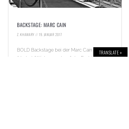
BACKSTAGE: MARC CAIN
Z. KHAWARY
19. JANUAR 2017
BOLD Backstage bei der Marc Cain Show
TRANSLATE »
(Herbst/Winter 2017), auf der Fashion Week
Berlin.
WEITERLESEN »