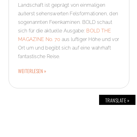
Landschaft ist geprägt von einmaligen
äußerst sehenswerten Felsformationen, den
sogenannten Feenkaminen. BOLD schaut
sich für die aktuelle Ausgabe:
BOLD THE
MAGAZINE No. 70
aus luftiger Höhe und vor
Ort um und begibt sich auf eine wahrhaft
fantastische Reise.
WEITERLESEN »
TRANSLATE »