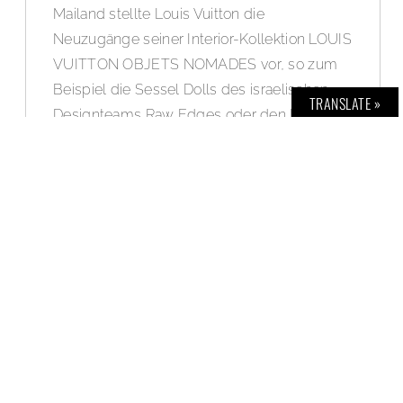
Mailand stellte Louis Vuitton die
Neuzugänge seiner Interior-Kollektion LOUIS
VUITTON OBJETS NOMADES vor, so zum
Beispiel die Sessel Dolls des israelischen
TRANSLATE »
Designteams Raw Edges oder den Paravent
Mandala, mit dem das Designerduo
Zanellato/Bortotto für Louis Vuitton
debütierte. Erstmals 2012 lanciert, führt die
Kollektion die Tradition Louis Vuittons
handgearbeiteter, von Reisen inspirierter
Objekte fort, die seither internationale
Designer für die Maison entwarfen wie u.a.
Fernando und Humberto Campana, Atelier
Oï, Marcel Wanders, Nendo oder India
Mahdavi.