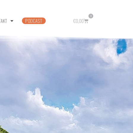
0
TAKT
PODCAST
€
0,00