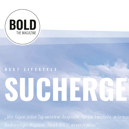
BEST LIFESTYLE
SUCHERGE
„Wir folgen jeden Tag unserem Anspruch, für ein kreatives, informa
hochwertiges Magazin. Think BOLD, never regular.“