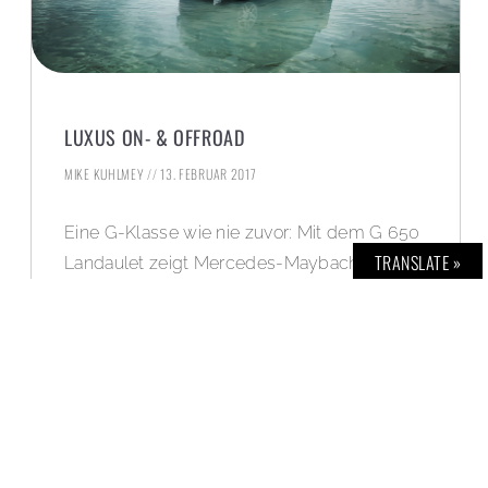
LUXUS ON- & OFFROAD
MIKE KUHLMEY
13. FEBRUAR 2017
Eine G-Klasse wie nie zuvor: Mit dem G 650
TRANSLATE »
Landaulet zeigt Mercedes-Maybach ein
neues, streng limitiertes Meisterstück der
Automobilbaukunst – Open-Air-Luxus on-
und offroad.
WEITERLESEN »