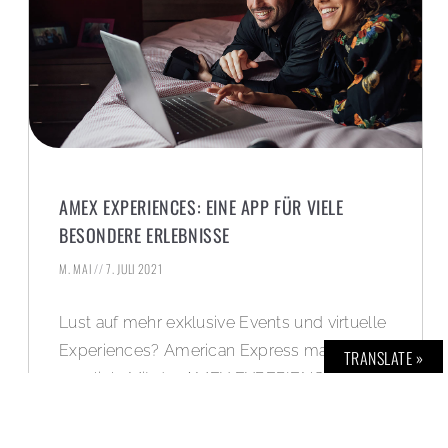
AMEX EXPERIENCES: EINE APP FÜR VIELE
BESONDERE ERLEBNISSE
M. MAI
7. JULI 2021
Lust auf mehr exklusive Events und virtuelle
Experiences? American Express macht es
TRANSLATE »
möglich. Mit der AMEX EXPERIENCES APP
können Karteninhaber einer Platinum Card
jetzt rund um die Uhr besondere Erlebnisse