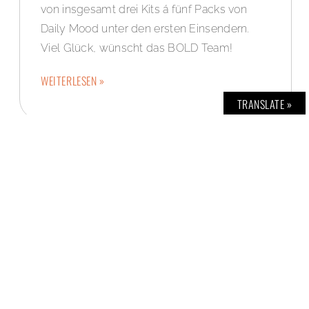
von insgesamt drei Kits á fünf Packs von
Daily Mood unter den ersten Einsendern.
Viel Glück, wünscht das BOLD Team!
WEITERLESEN »
TRANSLATE »