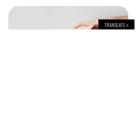
TRANSLATE »
MEHR VERWÖHNMOMENTE: DIE BABOR SPA
LIMITED EDITIONS
Z. KHAWARY
21. APRIL 2022
Die neuen Limited Editions der BABOR SPA