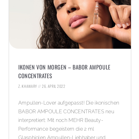
IKONEN VON MORGEN – BABOR AMPOULE
CONCENTRATES
Z. KHAWARY
26. APRIL 2022
Ampullen-Lover aufgepasst! Die ikonischen
BABOR AMPOULE CONCENTRATES neu
interpretiert: Mit noch MEHR Beauty-
Performance begeistern die 2 ml
Glasphiolen Ampullen-Liebhaber und