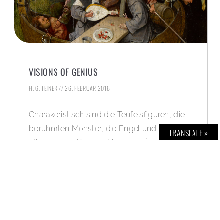
VISIONS OF GENIUS
H. G. TEINER
26. FEBRUAR 2016
Charakeristisch sind die Teufelsfiguren, die
berühmten Monster, die Engel und Heiligen:
TRANSLATE »
„Jheronimus Bosch – Visionen eines Genies“,
bis 8. Mai 2016 (Het Noordbrabants
Museum, Verwersstraat 41, ’s-
Hertogenbosch)
WEITERLESEN »