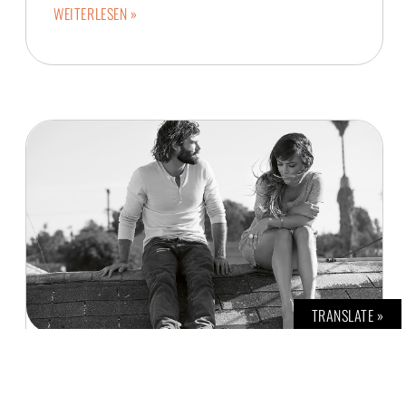
WEITERLESEN »
TRANSLATE »
ANGUS & JULIA STONE: „CAPE FORESTIER“