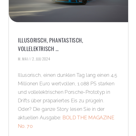
ILLUSORISCH, PHANTASTISCH,
VOLLELEKTRISCH …
M. MAI
2. JULI 2024
Illusorisch, einen dunklen Tag lang einen 4,5
Millionen Euro wertvollen, 1.088 PS starken
und vollelektrischen Porsche-Prototyp in
Drifts über präpariertes Eis zu prügeln.
Oder? Die ganze Story lesen Sie in der
aktuellen Ausgabe:
BOLD THE MAGAZINE
No. 70