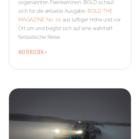
sogenannten Feenkaminen. BOLD schaut
sich für die aktuelle Ausgabe:
BOLD THE
MAGAZINE No. 70
aus luftiger Höhe und vor
Ort um und begibt sich auf eine wahrhaft
fantastische Reise.
WEITERLESEN »