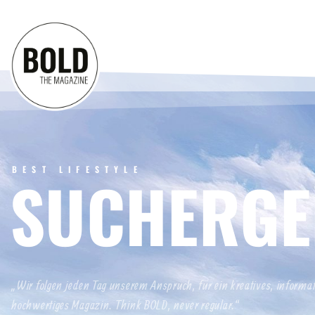
BEST LIFESTYLE
SUCHERGE
„Wir folgen jeden Tag unserem Anspruch, für ein kreatives, informa
hochwertiges Magazin. Think BOLD, never regular.“