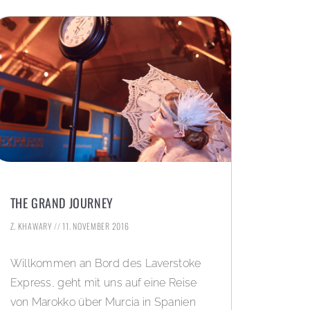
THE GRAND JOURNEY
Z. KHAWARY
11. NOVEMBER 2016
Willkommen an Bord des Laverstoke
Express, geht mit uns auf eine Reise
von Marokko über Murcia in Spanien