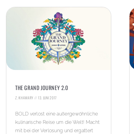
THE GRAND JOURNEY 2.0
Z. KHAWARY
13. JUNI 2017
BOLD verlost eine außergewöhnliche
kulinarische Reise um die Welt! Macht
mit bei der Verlosung und ergattert