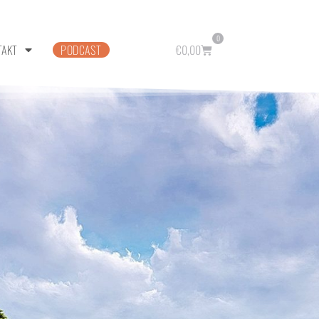
0
TAKT
PODCAST
€
0,00