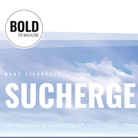
BEST LIFESTYLE
SUCHERGE
„Wir folgen jeden Tag unserem Anspruch, für ein kreatives, informa
hochwertiges Magazin. Think BOLD, never regular.“