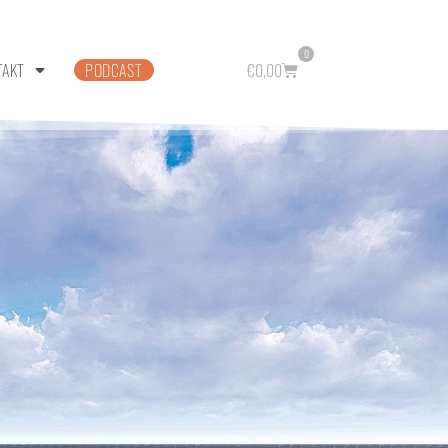
0
TAKT
PODCAST
€
0,00