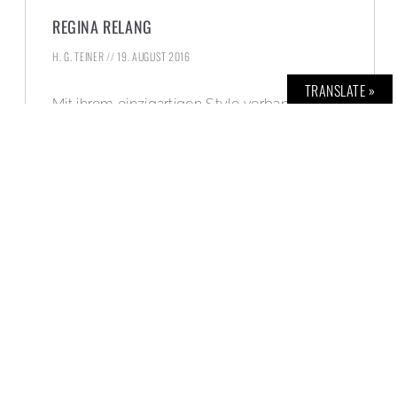
REGINA RELANG
H. G. TEINER
19. AUGUST 2016
TRANSLATE »
Mit ihrem einzigartigen Style verband die
Fotografin Regina Relang Mode- und
Reportagefotografie. Jetzt zu sehen in der
Ludwiggalerie Schloss Oberhausen.
WEITERLESEN »