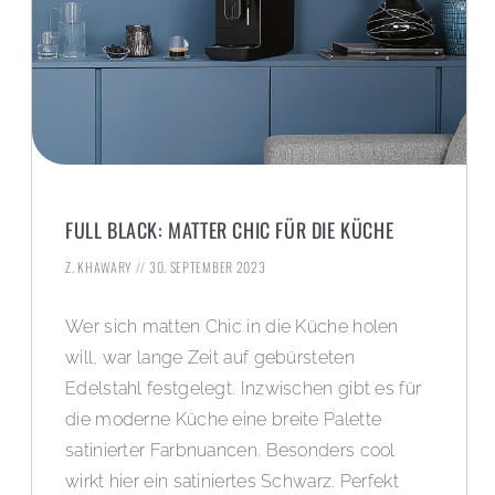
FULL BLACK: MATTER CHIC FÜR DIE KÜCHE
Z. KHAWARY
30. SEPTEMBER 2023
Wer sich matten Chic in die Küche holen
will, war lange Zeit auf gebürsteten
Edelstahl festgelegt. Inzwischen gibt es für
die moderne Küche eine breite Palette
satinierter Farbnuancen. Besonders cool
wirkt hier ein satiniertes Schwarz. Perfekt