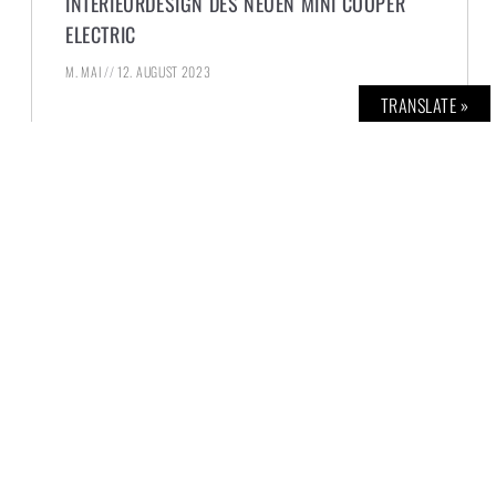
INTERIEURDESIGN DES NEUEN MINI COOPER
ELECTRIC
M. MAI
12. AUGUST 2023
TRANSLATE »
MINI
Design ermöglicht aktuell einen ersten
Blick in den Innenraum des neuen MINI
Cooper Electric. Die neue Designsprache
Charismatic Simplicity reduziert das
Interieurdesign der zukünftigen MINI
Modellfamilie auf das Wesentliche. So
kommen die markentypischen Elemente
des Cockpits – Lenkrad, Zentralinstrument
und Toggle-Schalterleiste – intensiver zur
Geltung als jemals zuvor. Die Kombination
dieser traditionellen Designmerkmale mit
neuester Technologie sorgt im neuen MINI