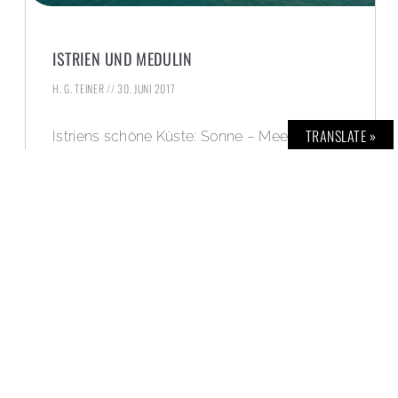
ISTRIEN UND MEDULIN
H. G. TEINER
30. JUNI 2017
TRANSLATE »
Istriens schöne Küste: Sonne – Meer –
Oliven und Wein.
WEITERLESEN »