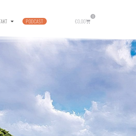
0
TAKT
PODCAST
€
0,00