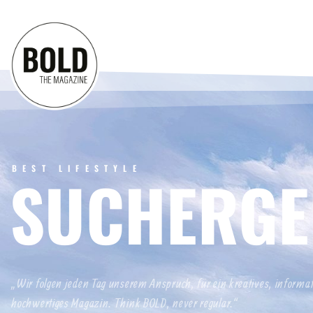
BEST LIFESTYLE
SUCHERGE
„Wir folgen jeden Tag unserem Anspruch, für ein kreatives, informa
hochwertiges Magazin. Think BOLD, never regular.“