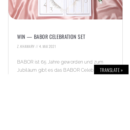
WIN — BABOR CELEBRATION SET
Z. KHAWARY
4. MAI 2021
BABOR ist 65 Jahre geworden und zum
TRANSLATE »
Jubiläum gibt es das BABOR Celebration
Set mit einige der beliebtesten BABOR
Produkte. BOLD verlost exklusiv eines der
insgesamt zwei Sets.
WEITERLESEN »