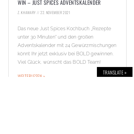
WIN – JUST SPICES ADVENTSKALENDER
Z. KHAWARY
22. NOVEMBER 2021
Das neue Just Spices Kochbuch „Rezepte
unter 30 Minuten“ und den großen
Adventskalender mit 24 Gewürzmischungen
könnt Ihr jetzt exklusiv bei BOLD gewinnen.
Viel Glück, wünscht das BOLD Team!
TRANSLATE »
WEITERLESEN »