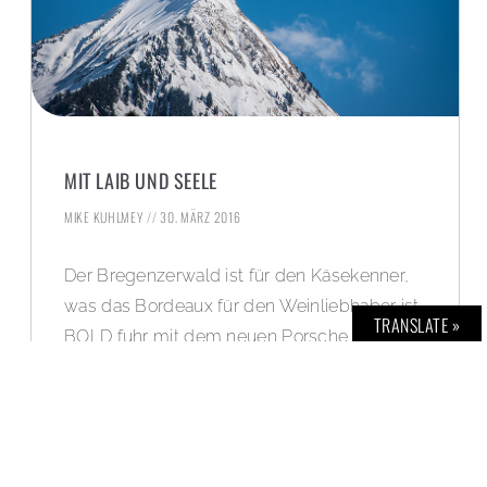
MIT LAIB UND SEELE
MIKE KUHLMEY
30. MÄRZ 2016
Der Bregenzerwald ist für den Käsekenner,
was das Bordeaux für den Weinliebhaber ist.
TRANSLATE »
BOLD fuhr mit dem neuen Porsche Macan
Turbo entlang der „Käse-Strasse
Bregenzerwald“ und machte einen Stop im
Käsehaus in Andelsbuch und der
Bergbrennerei Löwen in Au.