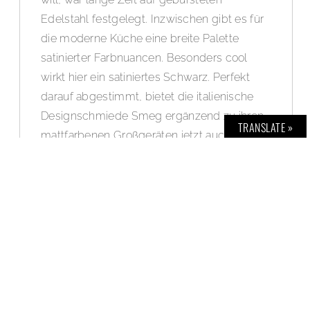
Edelstahl festgelegt. Inzwischen gibt es für
die moderne Küche eine breite Palette
satinierter Farbnuancen. Besonders cool
wirkt hier ein satiniertes Schwarz. Perfekt
darauf abgestimmt, bietet die italienische
Designschmiede Smeg ergänzend zu ihren
TRANSLATE »
mattfarbenen Großgeräten jetzt auch einen
Kaffeevollautomaten in Full Black.
WEITERLESEN »