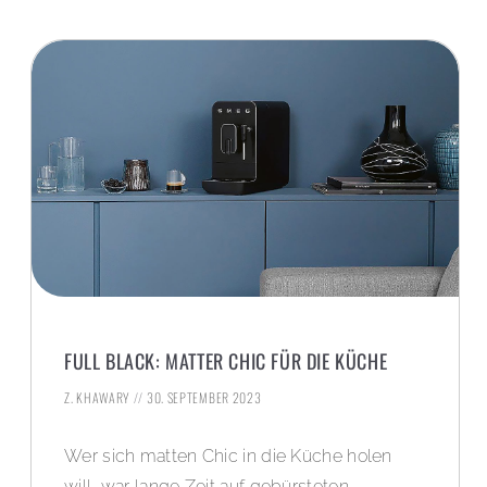
FULL BLACK: MATTER CHIC FÜR DIE KÜCHE
Z. KHAWARY
30. SEPTEMBER 2023
Wer sich matten Chic in die Küche holen
will, war lange Zeit auf gebürsteten