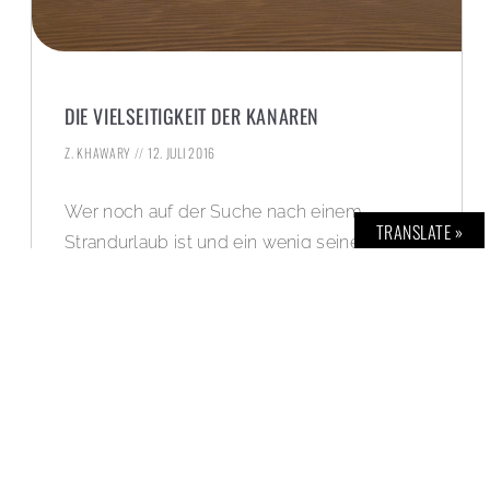
DIE VIELSEITIGKEIT DER KANAREN
Z. KHAWARY
12. JULI 2016
Wer noch auf der Suche nach einem
TRANSLATE »
Strandurlaub ist und ein wenig seine Ruhe
haben will, sollte sich mal die Kanaren
anschauen.
WEITERLESEN »