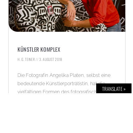
KÜNSTLER KOMPLEX
H. G. TEINER
3. AUGUST 2018
Die Fotografin Angelika Platen, selbst eine
bedeutende Künstlerporträtistin, hat die
TRANSLATE »
vielfältigen Formen des fotografischen
Künstler*innenbildnisses in einer
umfangreichen Sammlung vereinigt. Rund
180 Exponate daraus sind jetzt im Museum
für Fotografie in Berlin zu sehen.