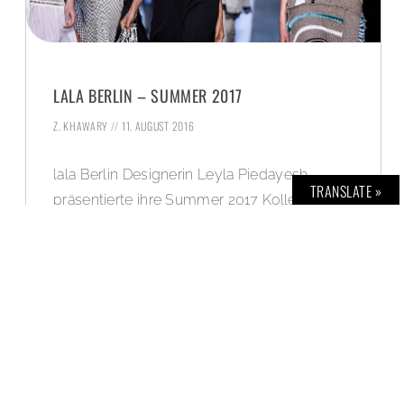
LALA BERLIN – SUMMER 2017
Z. KHAWARY
11. AUGUST 2016
lala Berlin Designerin Leyla Piedayesh
TRANSLATE »
präsentierte ihre Summer 2017 Kollektion auf
dem Gelände der Carlsberg Brauerei, im
Zentrum Kopenhagens.
WEITERLESEN »