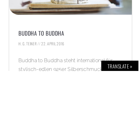
BUDDHA TO BUDDHA
H. G. TEINER
22. APRIL 2016
Buddha to Buddha steht international für
TRANSLATE »
stylisch-edlen 925er Silberschmuck. BOLD
ist nach Südostasien gereist, auf die
traumhafte indonesische Insel Bali.
WEITERLESEN »