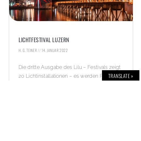
LICHTFESTIVAL LUZERN
H. G. TEINER
14. JANUAR 2022
Die dritte Ausgabe des Lilu – Festivals zeigt
TRANSLATE »
20 Lichtinstallationen – es werden Plätze
und Sehenswürdigkeiten spektakulär
beleuchtet. Mehr dazu und eine
Bildergalerie: www.bold-magazine.eu
WEITERLESEN »