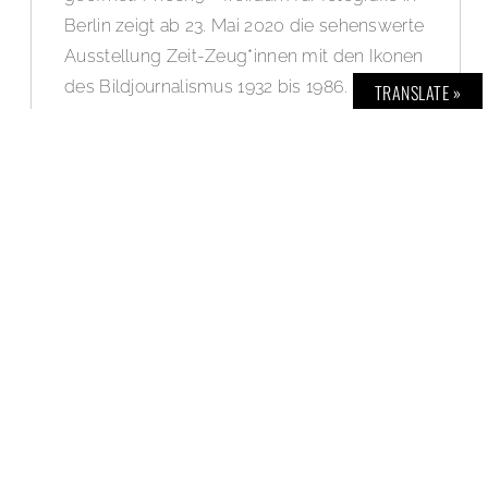
Berlin zeigt ab 23. Mai 2020 die sehenswerte
Ausstellung Zeit-Zeug*innen mit den Ikonen
des Bildjournalismus 1932 bis 1986. Dies ist
TRANSLATE »
eine visuelle Reise durch fünf Jahrzehnte
fotojournalistischen Schaffens im 20.
Jahrhundert, der Goldenen Zeit des
Bildjournalismus. Auflagenstarke Magazine,
wie Life, Time Magazine, Paris Match,
Spiegel und Stern ermöglichten gut
recherchierte und umfangreiche
Langzeitreportagen mit außergewöhnlichem
Bildmaterial. Hier werden Erinnerungen und
Emotionen wieder wach.
WEITERLESEN »