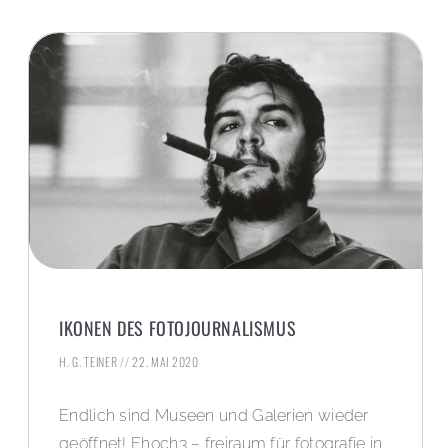
IKONEN DES FOTOJOURNALISMUS
H. G. TEINER
22. MAI 2020
Endlich sind Museen und Galerien wieder
geöffnet! Fhoch3 – freiraum für fotografie in