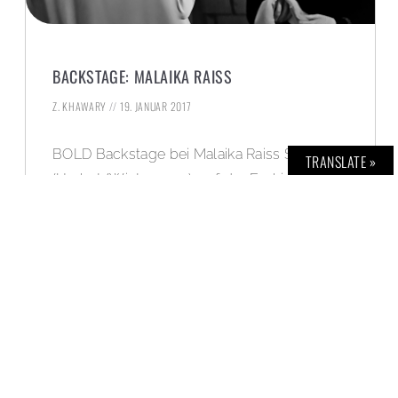
BACKSTAGE: MALAIKA RAISS
Z. KHAWARY
19. JANUAR 2017
BOLD Backstage bei Malaika Raiss Show
TRANSLATE »
(Herbst/Winter 2017), auf der Fashion Week
Berlin.
WEITERLESEN »