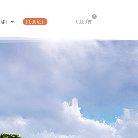
0
TAKT
PODCAST
€
0,00