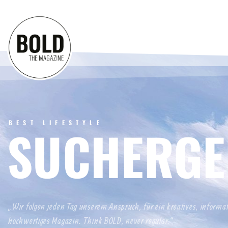
BEST LIFESTYLE
SUCHERGE
„Wir folgen jeden Tag unserem Anspruch, für ein kreatives, informa
hochwertiges Magazin. Think BOLD, never regular.“