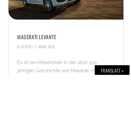
MASERATI LEVANTE
N. DEXTER
1. MÄRZ 2016
Es ist ein Meilenstein in der über 100-
TRANSLATE »
jährigen Geschichte von Maserati: mit dem
neuen Levante präsentiert der
Sportwagenhersteller auf dem Genfer
Automobilsalon 2016 erstmals ein SUV.
WEITERLESEN »