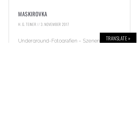
MASKIROVKA
H. G. TEINER
3. NOVEMBER 2017
TRANSLATE »
Underground-Fotografien – Szenen in Kiew.
WEITERLESEN »