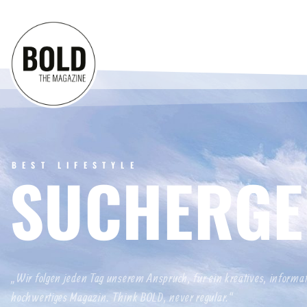
BEST LIFESTYLE
SUCHERGE
„Wir folgen jeden Tag unserem Anspruch, für ein kreatives, informa
hochwertiges Magazin. Think BOLD, never regular.“