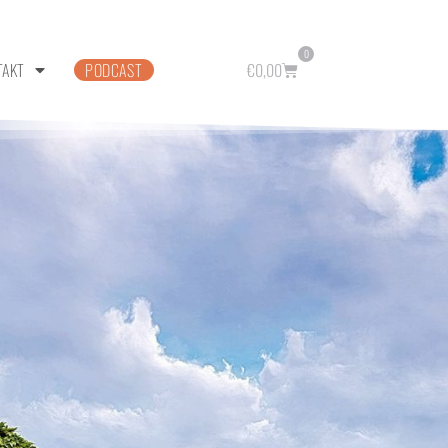
0
TAKT
PODCAST
€
0,00