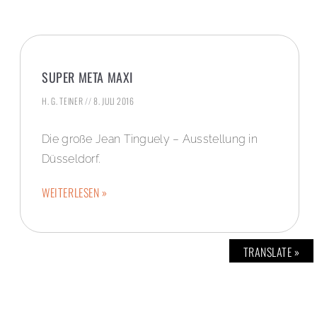
SUPER META MAXI
H. G. TEINER
8. JULI 2016
Die große Jean Tinguely – Ausstellung in
Düsseldorf.
WEITERLESEN »
TRANSLATE »