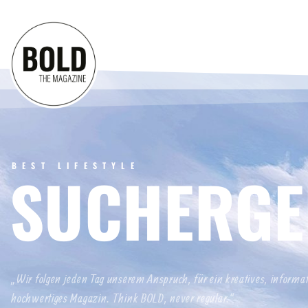
BEST LIFESTYLE
SUCHERGE
„Wir folgen jeden Tag unserem Anspruch, für ein kreatives, informa
hochwertiges Magazin. Think BOLD, never regular.“