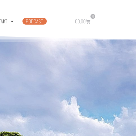
0
TAKT
PODCAST
€
0,00