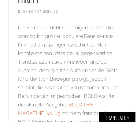
FORMEL 1
N. DEXTER
27. JUNI 2023
Die Formel 1 erlebt seit einigen Jahren die
womöglich größte, populäre Renaissance
Ihrer bald 75-jährigen Geschichte. Man
könnte meinen, dass der allgegenwärtige
Trend zu alternativen Antrieben und Co.
auch bei dem größten Autorennen der Welt
für ordentlich Bewegung sorgt, jedoch
scheint die Faszination von Motorenlärm und
Benzingeruch ungebrochen. BOLD war für
die aktuelle Ausgabe:
BOLD THE
MAGAZINE No. 65
mit dem französischen
TRANSLATE »
BWT Alpine F1-Team unterwegs und wagte
einen exklusiven Blick hinter die Kulissen