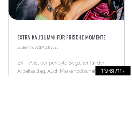
EXTRA KAUGUMMI FÜR FRISCHE MOMENTE
M. MAI
5. DEZEMBER 2023
EXTRA ist der perfekte Begleiter für den
TRANSLATE »
Arbeitsalltag. Auch Markenbotschafterin
Stefanie Giesinger setzt auf EXTRA-
Kaugummi, um sich in stressigen
Situationen stets frisch zu fühlen.
WEITERLESEN »