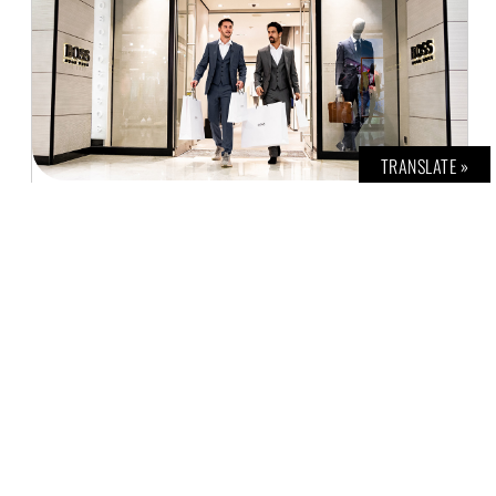
TRANSLATE »
FORMEL E: AKTUELLES UND BUNTES AUS PARIS
J. M. BRAIN
27. APRIL 2019
Die Formel E ist zu Gast in der französischen
Hauptstadt Paris. Für die beiden Audi-
Piloten Daniel Abt und Lucas di Grassi
begann das Rennwochenende mit einem
Ausflug in die Modewelt: Für einen PR-