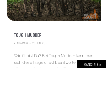
TOUGH MUDDER
Z. KHAWARY
29. JUNI 2017
Wie fit bist Du? Bei Tough Mudder kann man
sich diese Frage direkt beantworten, denn
TRANSLATE »
alle Herausforderungen bei Tough Mudder
testen die eigne Fitness, Kraft, Ausdauer,
mentale Härte und den Teamgeist der
Teilnehmer.
WEITERLESEN »