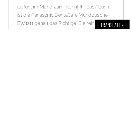
Gefühl im Mundraum. Kennt Ihr das? Dann
ist die Panasonic DentaCare Munddusche
EW1211 genau das Richtige! Sie reinigt dort,
TRANSLATE »
wo die Zahnbürste nicht hinkommt. Mit
einem Wasserstrahl entfernt sie Speisereste
aus den Zahnzwischenräumen und ist auch
ideal für die Pflege von Brücken, einer
festen Zahnspange und der 3. Zähne. Neben
einer gründlichen Reinigung der Zähne wird
dabei auch das Zahnfleisch sanft massiert
und gepflegt. Jeweils eine der insgesamt
zwei Panasonic DentaCare Mundduschen
könnt Ihr jetzt exklusiv bei BOLD gewinnen.
WEITERLESEN »