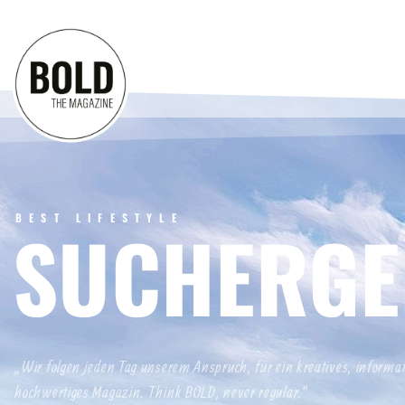
BEST LIFESTYLE
SUCHERGE
„Wir folgen jeden Tag unserem Anspruch, für ein kreatives, informa
hochwertiges Magazin. Think BOLD, never regular.“