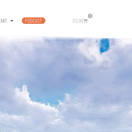
0
TAKT
PODCAST
€
0,00