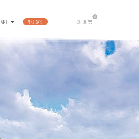
0
TAKT
PODCAST
€
0,00