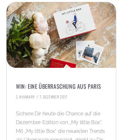
WIN: EINE ÜBERRASCHUNG AUS PARIS
Z. KHAWARY
7. DEZEMBER 2017
Sichere Dir heute die Chance auf die
Dezember-Edition von „My little Box“.
Mit „My little Box“ die neuesten Trends
als Überraschungspaket, direkt zu Dir