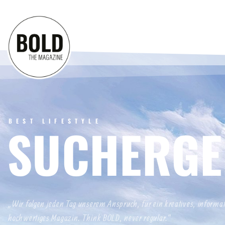
BEST LIFESTYLE
SUCHERGE
„Wir folgen jeden Tag unserem Anspruch, für ein kreatives, informa
hochwertiges Magazin. Think BOLD, never regular.“