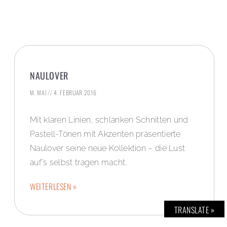
NAULOVER
M. MAI
4. FEBRUAR 2016
Mit klaren Linien, schlanken Schnitten und
Pastell-Tönen mit Akzenten präsentierte
Naulover seine neue Kollektion – die Lust
auf’s selbst tragen macht.
WEITERLESEN »
TRANSLATE »