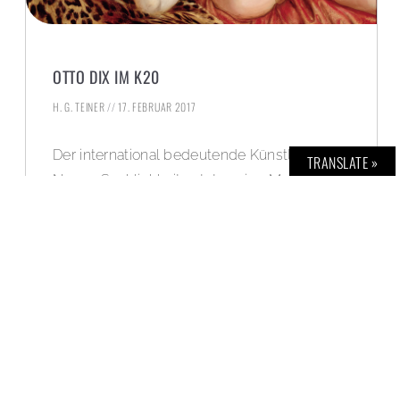
OTTO DIX IM K20
H. G. TEINER
17. FEBRUAR 2017
Der international bedeutende Künstler der
TRANSLATE »
Neuen Sachlichkeit setzte seine Modelle
„mit bösem Blick“ in Szene.
WEITERLESEN »